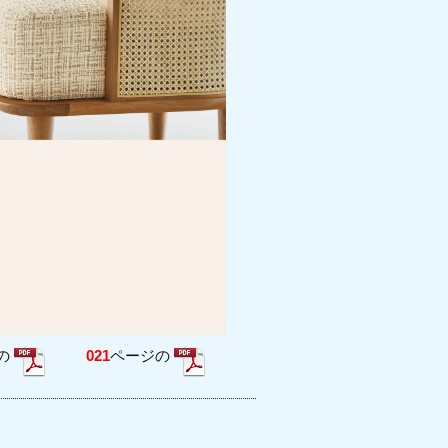
の
021
ページの