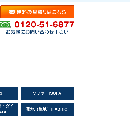
S]
ソファー[SOFA]
部・ダイニ
張地（生地）[FABRIC]
BLE]