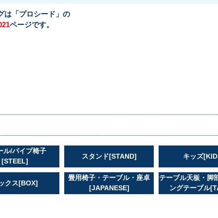
グは「プロシード」の
ページです。
021
ール/パイプ椅子
スタンド[STAND]
キッズ[KID
[STEEL]
畳用椅子・テーブル・座卓
テーブル天板・脚
ックス[BOX]
[JAPANESE]
ングテーブル[TA