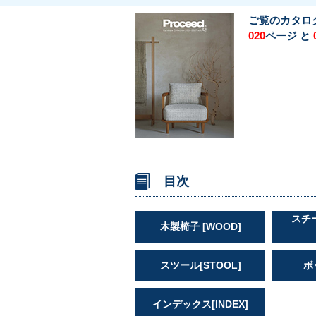
ご覧のカタロ
ページ と
020
目次
スチ
木製椅子 [WOOD]
スツール[STOOL]
ボ
インデックス[INDEX]