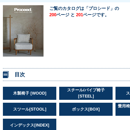
ご覧のカタログは「プロシード」の
ページ と
ページです。
200
201
目次
スチール/パイプ椅子
木製椅子 [WOOD]
ス
[STEEL]
畳用椅
スツール[STOOL]
ボックス[BOX]
インデックス[INDEX]