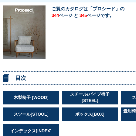
ご覧のカタログは「プロシード」の
ページ と
ページです。
344
345
目次
スチール/パイプ椅子
木製椅子 [WOOD]
ス
[STEEL]
畳用椅
スツール[STOOL]
ボックス[BOX]
インデックス[INDEX]